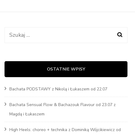
Szukaj:
OSTATNIE WPISY
Bachata PODSTAWY z Nikolą i Łukaszem od 22.07
Bachata Sensual Flow & Bachazouk Flavour od 23.07 z
Magdą i Łukaszem
High Heels: choreo + technika z Dominiką Wójcikiewicz od