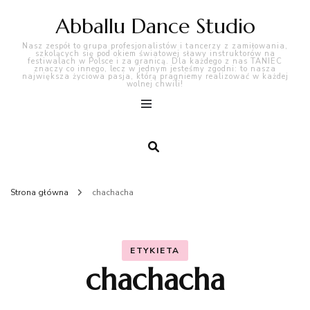
Abballu Dance Studio
Nasz zespół to grupa profesjonalistów i tancerzy z zamiłowania,
szkolących się pod okiem światowej sławy instruktorów na
festiwalach w Polsce i za granicą. Dla każdego z nas TANIEC
znaczy co innego, lecz w jednym jesteśmy zgodni: to nasza
największa życiowa pasja, którą pragniemy realizować w każdej
wolnej chwili!
Strona główna
chachacha
ETYKIETA
chachacha